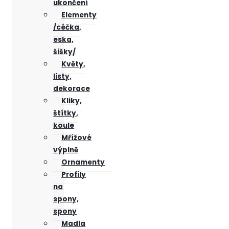
ukončení
Elementy
/céčka,
eska,
šišky/
Květy,
listy,
dekorace
Kliky,
štítky,
koule
Mřížové
výplně
Ornamenty
Profily
na
spony,
spony
Madla