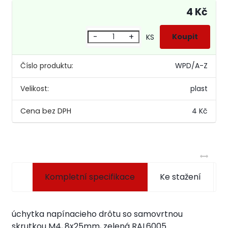
4 Kč
-
+
KS
Číslo produktu:
WPD/A-Z
Velikost:
plast
4 Kč
Kompletní specifikace
Ke stažení
úchytka napínacieho drôtu so samovrtnou
skrutkou M4, 8x25mm, zelená RAL6005