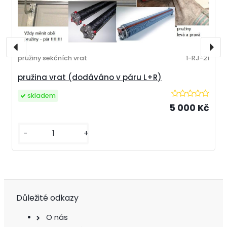
pružiny sekčních vrat
1-RJ-21
pružina vrat (dodáváno v páru L+R)
skladem
5 000 Kč
-
+
Důležité odkazy
O nás