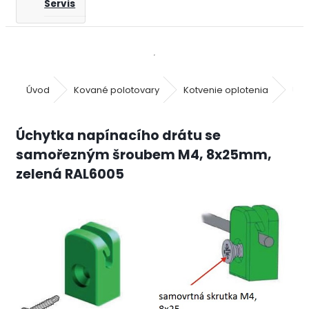
Servis
Úvod
Kované polotovary
Kotvenie oplotenia
Úch
Úchytka napínacího drátu se
samořezným šroubem M4, 8x25mm,
zelená RAL6005