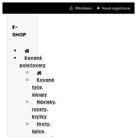
Přihlášení
Nová registrace
E-
SHOP
Kované
polotovary
Kované
tyče,
sloupy
Návleky,
rozety,
krytky
Hroty,
špice,