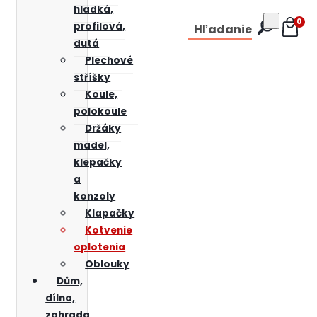
hladká,
0
profilová,
Hľadanie
dutá
Plechové
stříšky
Koule,
polokoule
Držáky
madel,
klepačky
a
konzoly
Klapačky
Kotvenie
oplotenia
Oblouky
Dům,
dílna,
zahrada