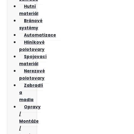
Hutní
materiál
Bránové
systémy
Automatizace
Hliníkové
polotovary
Spojovací
materiál
Nerezové
polotovary
Zabradlí
a
madla
Opravy
/
Montáže
/