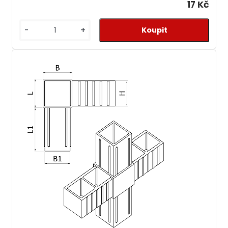
17 Kč
-
+