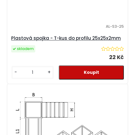
AL-S3-25
Plastová spojka - T-kus do profilu 25x25x2mm
skladem
22 Kč
-
+