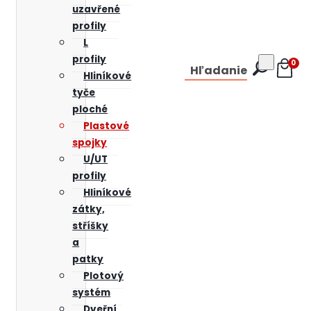
uzavřené
profily
L
profily
0
Hľadanie
Hliníkové
tyče
ploché
Plastové
spojky
U/UT
profily
Hliníkové
zátky,
stříšky
a
patky
Plotový
systém
Dveřní