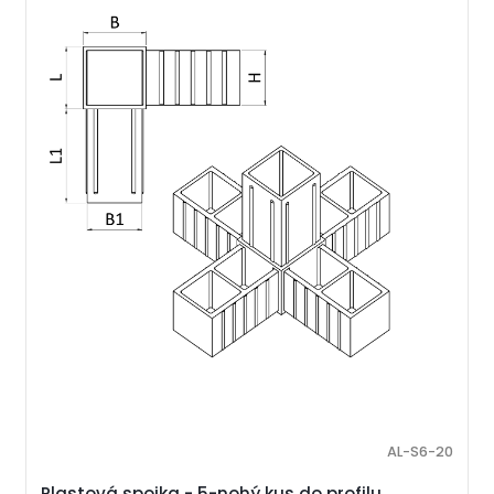
AL-S6-20
Plastová spojka - 5-nohý kus do profilu