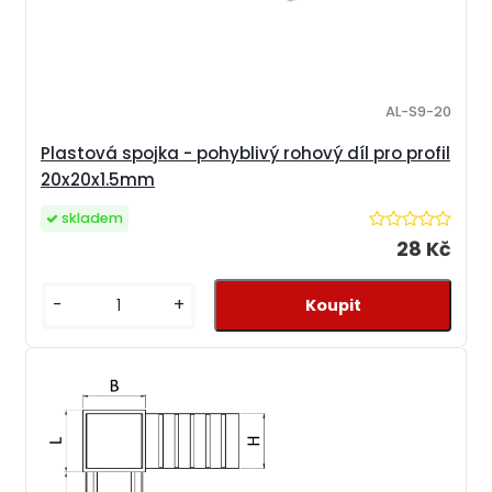
AL-S9-20
Plastová spojka - pohyblivý rohový díl pro profil
20x20x1.5mm
skladem
28 Kč
-
+