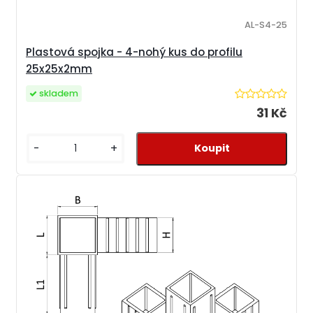
AL-S4-25
Plastová spojka - 4-nohý kus do profilu
25x25x2mm
skladem
31 Kč
-
+