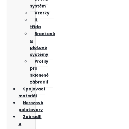
systém
Vzorky
II.
třída
Brankové
a
plotové
systémy
Profily
pro
skleněné
zábradlí
Spojovací
materiál
Nerezové
polotovary
Zabradlí
a