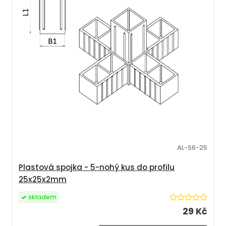
AL-S6-25
Plastová spojka - 5-nohý kus do profilu
25x25x2mm
skladem
29 Kč