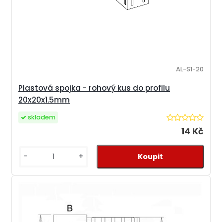
AL-S1-20
Plastová spojka - rohový kus do profilu
20x20x1.5mm
skladem
14 Kč
-
+