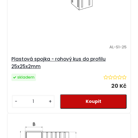
AL-S1-25
Plastová spojka - rohový kus do profilu
25x25x2mm
skladem
20 Kč
-
+