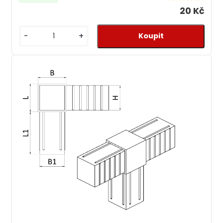
20 Kč
-
+