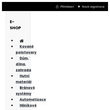
Přihlášení
Nová registrace
E-
SHOP
Kované
polotovary
Dům,
dílna,
zahrada
Hutní
materiál
Bránové
systémy
Automatizace
Hliníkové