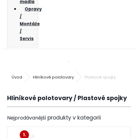
madla
Opravy
/
Montáže
/
Servis
Úvod
Hliníkové polotovary
Plastové spojky
Hliníkové polotovary / Plastové spojky
Nejprodávanější
1.