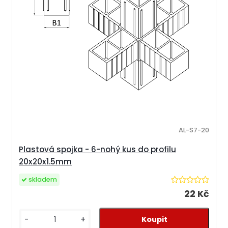
AL-S7-20
Plastová spojka - 6-nohý kus do profilu
20x20x1.5mm
skladem
22 Kč
-
+