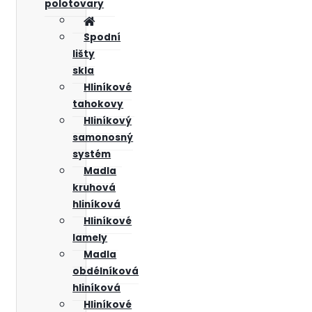
polotovary
Spodní
lišty
skla
Hliníkové
tahokovy
Hliníkový
samonosný
systém
Madla
kruhová
hliníková
Hliníkové
lamely
Madla
obdélníková
hliníková
Hliníkové