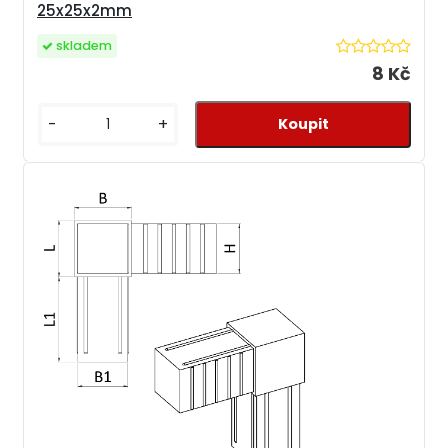
25x25x2mm
skladem
8 Kč
-
+