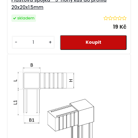
20x20x1.5mm
skladem
19 Kč
-
+