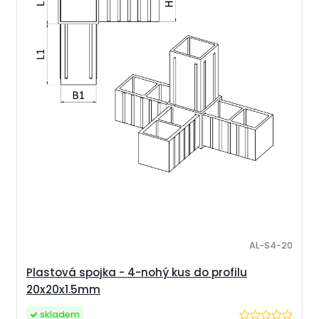
AL-S4-20
Plastová spojka - 4-nohý kus do profilu
20x20x1.5mm
skladem