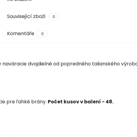
Související zboží
0
Komentáře
0
 naváracie dvojdielné od popredného talianského výrobc
tie pre ľahké brány.
Počet kusov v balení - 48.