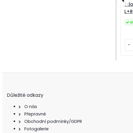
(do
L+R
s
-
Důležité odkazy
O nás
Přepravné
Obchodní podmínky/GDPR
Fotogalerie