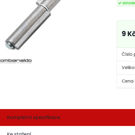
sklad
9 K
Číslo 
Veliko
Kompletní specifikace
Ke stažení