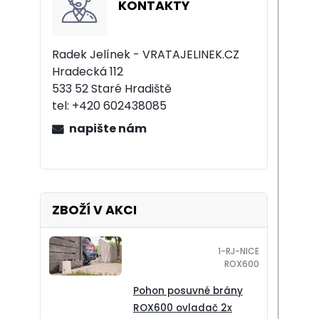
KONTAKTY
Radek Jelínek - VRATAJELINEK.CZ
Hradecká 112
533 52 Staré Hradiště
tel:
+420 602438085
napište nám
ZBOŽÍ V AKCI
1-RJ-NICE
ROX600
Pohon posuvné brány
ROX600 ovladač 2x