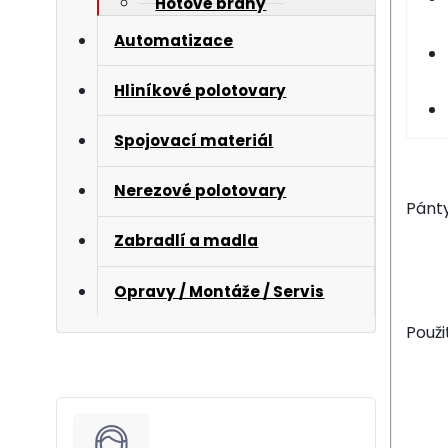
Hotové brány
Automatizace
Hliníkové polotovary
Spojovací materiál
Nerezové polotovary
Pánty
Zabradlí a madla
Opravy / Montáže / Servis
Použi