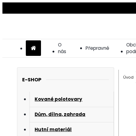
O
Obc
Přepravné
nás
pod
Úvod
E-SHOP
Kované polotovary
Dům, dílna, zahrada
Hutní materiál