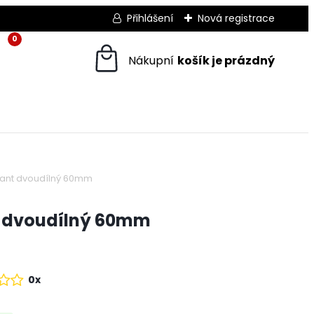
Přihlášení
Nová registrace
0
ant dvoudílný 60mm
 dvoudílný 60mm
0x