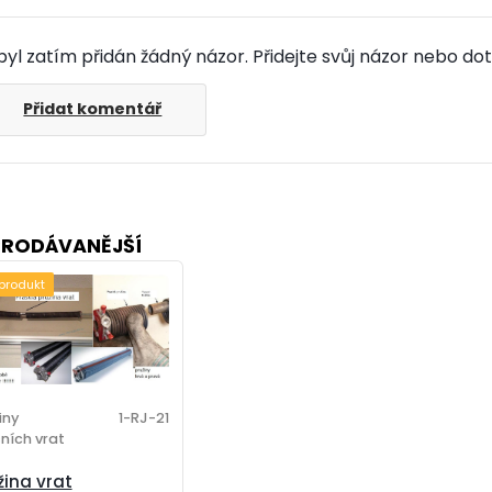
yl zatím přidán žádný názor. Přidejte svůj názor nebo dot
Přidat komentář
PRODÁVANĚJŠÍ
 produkt
iny
1-RJ-21
ních vrat
žina vrat