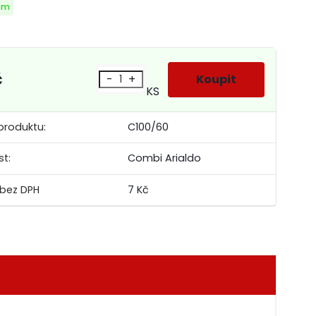
em
č
-
+
KS
produktu:
C100/60
st:
Combi Arialdo
7 Kč