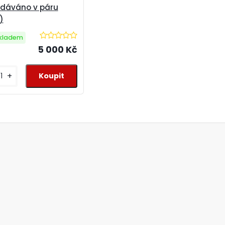
dáváno v páru
)
kladem
5 000 Kč
+