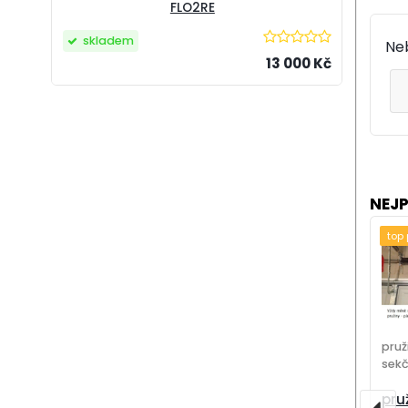
FLO2RE
skladem
Neb
13 000 Kč
NEJ
top
pruž
sekč
pru