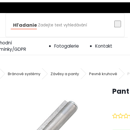
Hľadanie
hodní
Fotogalerie
Kontakt
mínky/GDPR
Bránové systémy
Závěsy a panty
Pevné kruhové
P
Pant