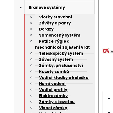
Bránové systémy
Vložky stavební
Závěsy a panty
Dorazy
Samonosný systém
Petlice, rýgle a
mechanické zajištění vrat
Teleskopický systém
Závěsný systém
Zámky, příslušenství
Kazety zámků
Vodící kladky a kolečka
Horní vedení
Vodící profily
Elektrozámky
Zámky s kazetou
Visací zámky