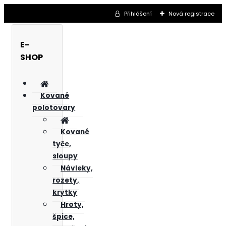
Přihlášení
Nová registrace
E-
SHOP
Kované
polotovary
Kované
tyče,
sloupy
Návleky,
rozety,
krytky
Hroty,
špice,