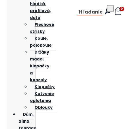
hladká,
0
profilová,
Hľadanie
dutá
Plechové
stříšky
Koule,
polokoule
Držáky
madel,
klepačky
a
konzoly
Klapačky
Kotvenie
oplotenia
Oblouky
Dům,
dílna,
zahrada