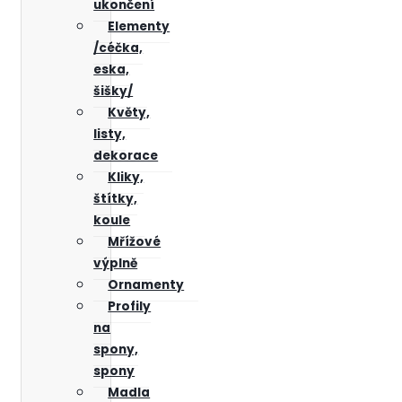
ukončení
Elementy
/céčka,
eska,
šišky/
Květy,
listy,
dekorace
Kliky,
štítky,
koule
Mřížové
výplně
Ornamenty
Profily
na
spony,
spony
Madla