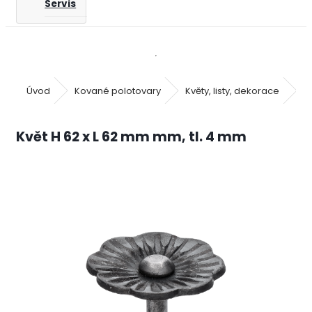
Servis
Úvod
Kované polotovary
Květy, listy, dekorace
K
Květ H 62 x L 62 mm mm, tl. 4 mm