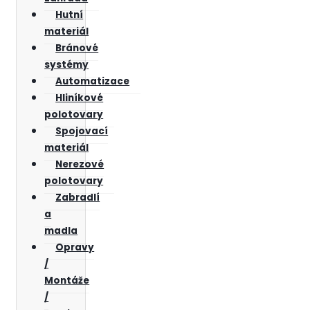
Hutní
materiál
Bránové
systémy
Automatizace
Hliníkové
polotovary
Spojovací
materiál
Nerezové
polotovary
Zabradlí
a
madla
Opravy
/
Montáže
/