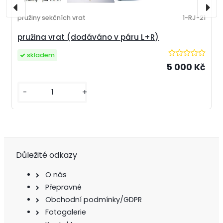
pružiny sekčních vrat
1-RJ-21
pružina vrat (dodáváno v páru L+R)
skladem
5 000 Kč
-
+
Důležité odkazy
O nás
Přepravné
Obchodní podmínky/GDPR
Fotogalerie