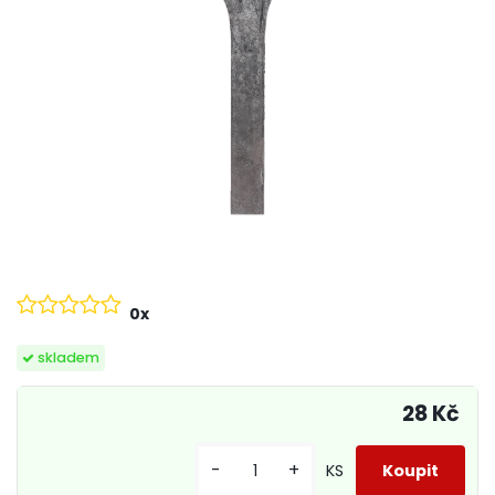
0x
skladem
28 Kč
-
+
KS