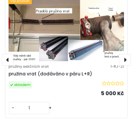
top produkt
pružiny sekčních vrat
1-RJ-21
pružina vrat (dodáváno v páru L+R)
skladem
5 000 Kč
-
+