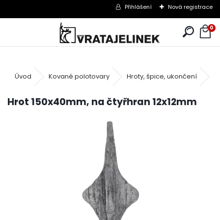
Přihlášení
Nová registrace
0
Úvod
Kované polotovary
Hroty, špice, ukončení
Š
Hrot 150x40mm, na čtyřhran 12x12mm