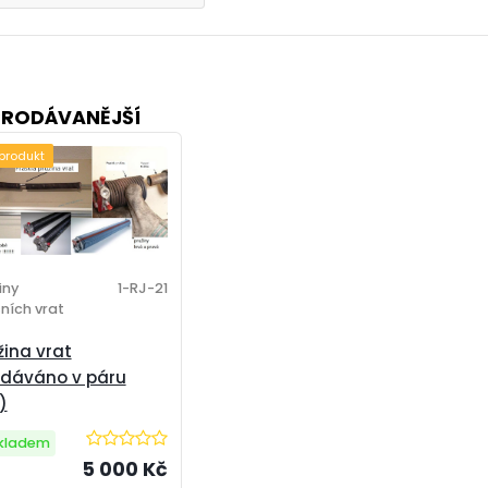
PRODÁVANĚJŠÍ
 produkt
iny
1-RJ-21
ních vrat
žina vrat
dáváno v páru
)
kladem
5 000 Kč