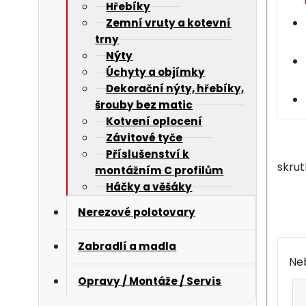
Hřebíky
Zemní vruty a kotevní
trny
Nýty
Úchyty a objímky
Dekorační nýty, hřebíky,
šrouby bez matic
Kotvení oplocení
Závitové tyče
Příslušenství k
skrut
montážním C profilům
Háčky a věšáky
Nerezové polotovary
Zabradlí a madla
Neb
Opravy / Montáže / Servis