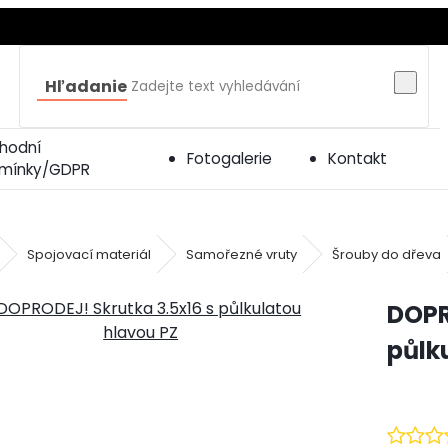
Hľadanie
hodní
Fotogalerie
Kontakt
mínky/GDPR
Spojovací materiál
Samořezné vruty
Šrouby do dřeva
DOPR
půlk