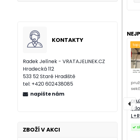
NEJ
KONTAKTY
top
Radek Jelínek - VRATAJELINEK.CZ
Hradecká 112
533 52 Staré Hradiště
pruž
tel:
+420 602438085
sekč
napište nám
pru
(do
L+R
s
ZBOŽÍ V AKCI