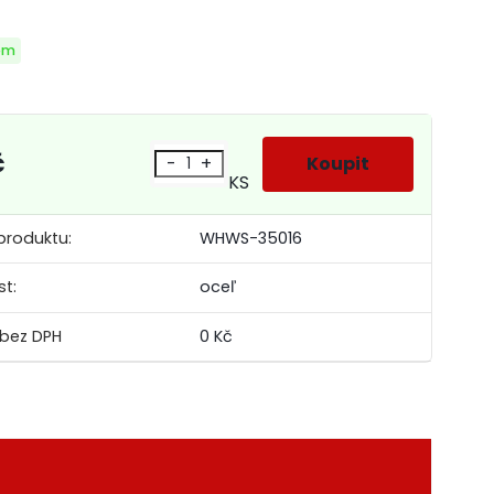
em
č
-
+
KS
produktu:
WHWS-35016
st:
oceľ
0 Kč