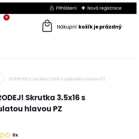
Přihlášení
Nová registrace
0
DOPRODEJ! Skrutka 3.5x16 s půlkulatou hlavou PZ
ODEJ! Skrutka 3.5x16 s
ulatou hlavou PZ
0x