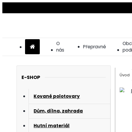
O
Obc
Přepravné
nás
pod
Úvod
E-SHOP
Kované polotovary
Dům, dílna, zahrada
Hutní materiál