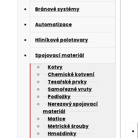
Bránové systémy
Automatizace
Hliníkové polotovary
Spojovací materiál
Kotvy
Chemické kotvení
Tesařské prvky
Samořezné vruty
Podložky
Nerezový spojovací
materiál
Matice
Metrické šrouby
Hmoždinky