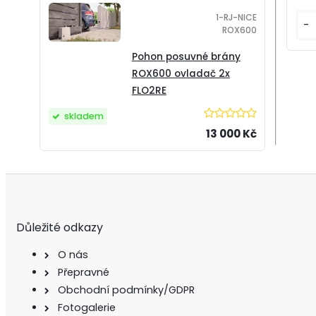
1-RJ-NICE
-
ROX600
Pohon posuvné brány
ROX600 ovladač 2x
FLO2RE
skladem
13 000 Kč
Důležité odkazy
O nás
Přepravné
Obchodní podmínky/GDPR
Fotogalerie